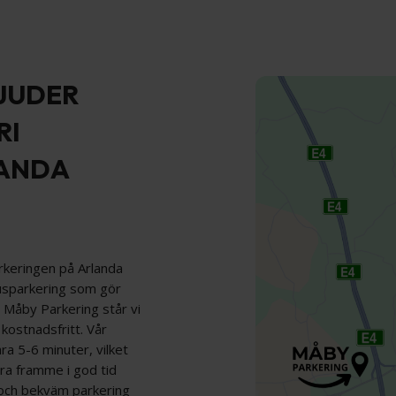
JUDER
RI
LANDA
rkeringen på Arlanda
usparkering som gör
s Måby Parkering står vi
t kostnadsfritt. Vår
ra 5-6 minuter, vilket
ara framme i god tid
ig och bekväm parkering