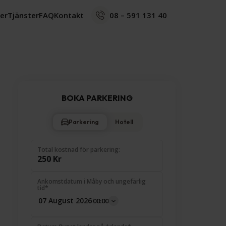
ser
Tjänster
FAQ
Kontakt
08 – 591 131 40
BOKA PARKERING
Parkering
Hotell
Total kostnad för parkering:
250 Kr
Ankomstdatum i Måby och ungefärlig
tid*
00:00