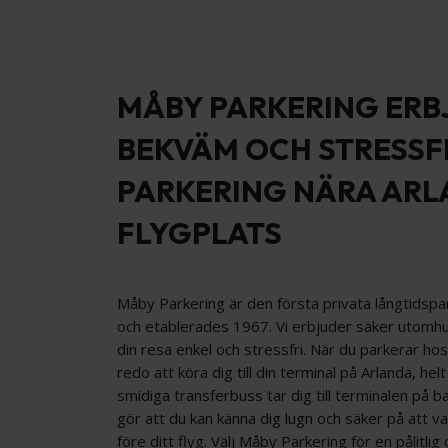
MÅBY PARKERING ERB
BEKVÄM OCH STRESSF
PARKERING NÄRA AR
FLYGPLATS
Måby Parkering är den första privata långtidspa
och etablerades 1967. Vi erbjuder säker utomh
din resa enkel och stressfri. När du parkerar ho
redo att köra dig till din terminal på Arlanda, hel
smidiga transferbuss tar dig till terminalen på ba
gör att du kan känna dig lugn och säker på att v
före ditt flyg. Välj Måby Parkering för en pålitl