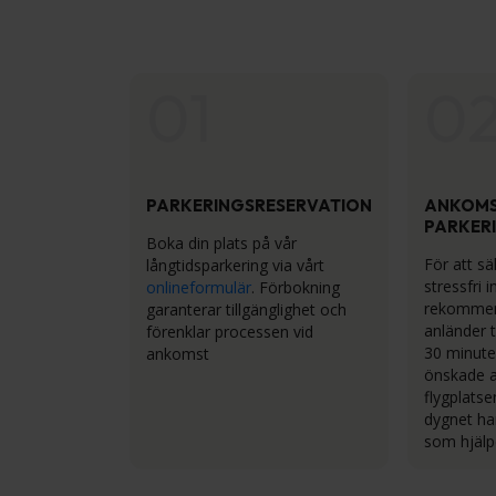
01
0
PARKERINGSRESERVATION
ANKOMS
PARKER
Boka din plats på vår
För att sä
långtidsparkering via vårt
stressfri 
onlineformulär
. Förbokning
rekommend
garanterar tillgänglighet och
anländer t
förenklar processen vid
30 minute
ankomst
önskade 
flygplatse
dygnet har
som hjälp