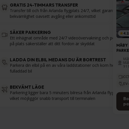
GRATIS 24-TIMMARS TRANSFER
Transfer till och från Arlanda flygplats 24/7, vilket garanterar
bekvämlighet oavsett avgång eller ankomsttid
SÄKER PARKERING
4.2
Ett inhägnat område med 24/7 videoövervakning och personal
på plats säkerställer att ditt fordon är skyddat
MÅBY
PARK
Måb
LADDA DIN ELBIL MEDANS DU ÄR BORTREST
Måb
Parkera din elbil på en av våra laddstationer och kom hem till en
91 
fulladdad bil
CC
EV-
BEKVÄMT LÄGE
Parkering ligger bara 5 minuters bilresa från Arlanda flygplats,
vilket möjliggör snabb transport till terminalen
Bo
pa