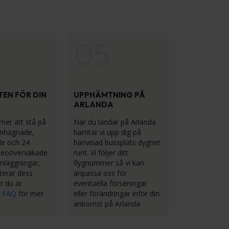
05
EN FÖR DIN
UPPHÄMTNING PÅ
ARLANDA
mer att stå på
När du landar på Arlanda
inhägnade,
hämtar vi upp dig på
e och 24
hänvisad bussplats dygnet
deoövervakade
runt. Vi följer ditt
nläggningar,
flygnummer så vi kan
nterar dess
anpassa oss för
r du är
eventuella förseningar
e
FAQ
för mer
eller förändringar inför din
ankomst på Arlanda