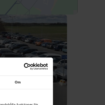
Om
andahålla funktioner för