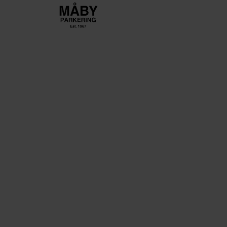
PARKERING 
Välkommen till Måby Parkering, Arlandas först
långtidsparkering sedan 1967. Låt din resa bör