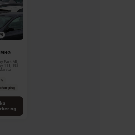
/5
ERING
y Park AB,
y 111, 195
Märsta
TV
charging
ka
rkering