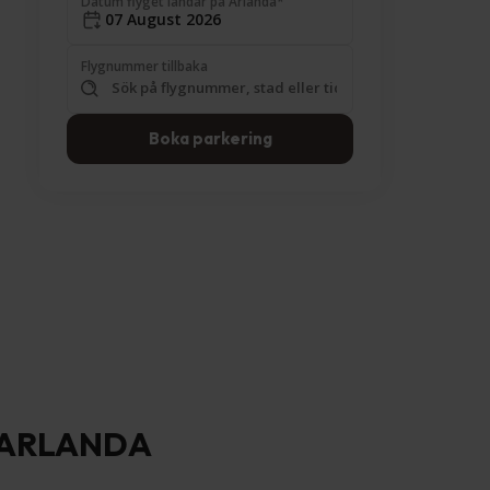
Datum flyget landar på Arlanda*
Flygnummer tillbaka
Boka parkering
Å ARLANDA