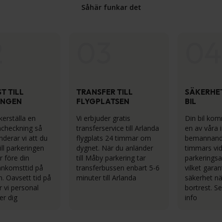
Såhär funkar det
2
03
04
T TILL
TRANSFER TILL
SÄKERHET
INGEN
FLYGPLATSEN
BIL
kerställa en
Vi erbjuder gratis
Din bil kom
incheckning så
transferservice till Arlanda
en av våra 
erar vi att du
flygplats 24 timmar om
bemannand
ill parkeringen
dygnet. När du anländer
timmars vi
r före din
till Måby parkering tar
parkeringsa
ankomsttid på
transferbussen enbart 5-6
vilket gara
n. Oavsett tid på
minuter till Arlanda
säkerhet nä
 vi personal
bortrest. S
er dig
info